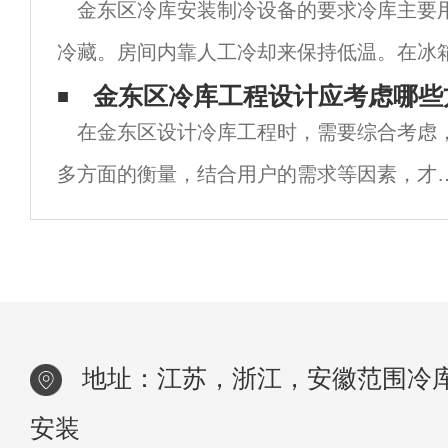
金东区冷库安装制冷设备的要求冷库主要
度恒温，自动开关机，无需手动操作，数字
冷藏。房间内靠人工冷却来保持低温。在冰
顶都用厚绝缘材料覆盖，以减少外部热量传
金东区冷库工程​设计应考虑哪些
在金东区设计冷库工程时，需要综合考虑
般为白色或浅色涂装，以减少吸收太阳辐射
多方面的衡量，结合用户的需求等因素，才
更加实用耐用。1、冷库的容积冷藏的大小应
根据全年储存的农产品的大数量来设计。该
量是根据冷藏中储存产品所需的体积计算的
加
地址：江苏，浙江，安徽范围冷
安装